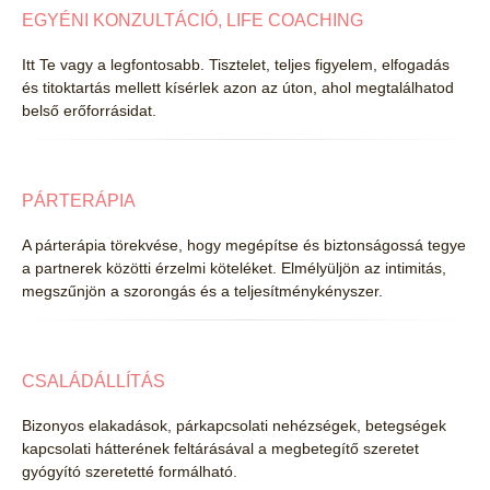
EGYÉNI KONZULTÁCIÓ, LIFE COACHING
Itt Te vagy a legfontosabb. Tisztelet, teljes figyelem, elfogadás
és titoktartás mellett kísérlek azon az úton, ahol megtalálhatod
belső erőforrásidat.
PÁRTERÁPIA
A párterápia törekvése, hogy megépítse és biztonságossá tegye
a partnerek közötti érzelmi köteléket. Elmélyüljön az intimitás,
megszűnjön a szorongás és a teljesítménykényszer.
CSALÁDÁLLÍTÁS
Bizonyos elakadások, párkapcsolati nehézségek, betegségek
kapcsolati hátterének feltárásával a megbetegítő szeretet
gyógyító szeretetté formálható.