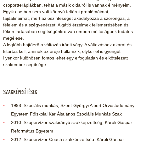
csoportterápiákban, tehát a másik oldalról is vannak élményeim.
Egyik esetben sem volt könnyű feltárni problémáimat,
fájdalmaimat, mert az őszinteséget akadályozza a szorongás, a
félelem és a szégyenérzet. A gátló érzelmek felismerésében és
féken tartásában segítségünkre van emberi méltóságunk tudatos
megélése.
A legfőbb hajtőerő a változás iránti vágy. A változáshoz akarat és
kitartás kell, aminek az ereje hullámzik, olykor el is gyengül.
Ilyenkor különösen fontos lehet egy elfogulatlan és elkötelezett
szakember segítsége.
SZAKKÉPESÍTÉSEK
1998. Szociális munkás, Szent-Györgyi Albert Orvostudományi
Egyetem Főiskolai Kar Általános Szociális Munkás Szak
2010. Szupervízor szakirányú szakképzettség, Károli Gáspár
Református Egyetem
2012. Szupervízor-Coach szakképzettség, Károli Gáspár