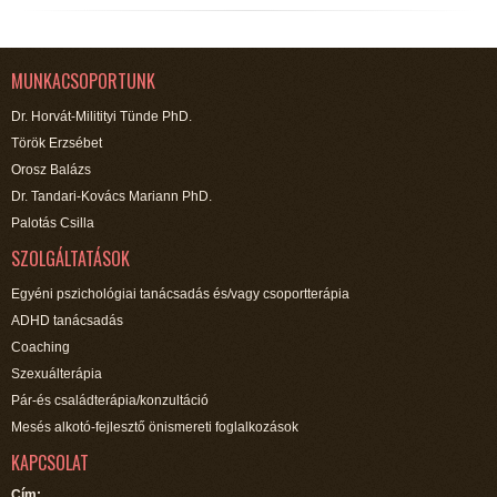
MUNKACSOPORTUNK
Dr. Horvát-Militityi Tünde PhD.
Török Erzsébet
Orosz Balázs
Dr. Tandari-Kovács Mariann PhD.
Palotás Csilla
SZOLGÁLTATÁSOK
Egyéni pszichológiai tanácsadás és/vagy csoportterápia
ADHD tanácsadás
Coaching
Szexuálterápia
Pár-és családterápia/konzultáció
Mesés alkotó-fejlesztő önismereti foglalkozások
KAPCSOLAT
Cím: