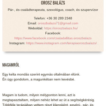
OROSZ BALÁZS
Pár-, és családterapeuta, szexológus, coach, és szupervízor
Telefon: +36 30 289 2348
Email:
oroszbalazs71@gmail.com
Weboldal:
https://oroszbalazs.hu/
Facebook:
https://www.facebook.com/csaladallitas.oroszbalazs
Instagram:
https://www.instagram.com/terapiaoroszbalazs/
MAGAMRÓL
Egy kelta mondás szerint egymás oltalmában élünk.
Én úgy gondolom, a magunkéban nem kevésbé.
Magam is tudom, milyen mélyponton lenni, azt is
megtapasztaltam, milyen nehéz lehet az út a segítségkérésig.
Többféle terápiában vettem részt kliensként, egyéni-, pár- és