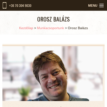
+36 70 304 9030
MENU
KEZDŐLAP
OROSZ BALÁZS
RÓLUNK
Kezdőlap
>
Munkacsoportunk
>
Orosz Balázs
MUNKACSOPORTUNK
SZOLGÁLTATÁSOK
KIKET VÁRUNK
HÍREK
KAPCSOLAT